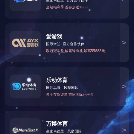
行业应用
解决方案
服务支持
新闻资讯
kaiyun开云（中国）一站式服务官网
关于我们
Copyright © 2022 kaiyun开云官网 版权所有.
苏ICP备16054252号-4.
苏公网安备 32011402010445号
隐私政策
|
法律声明
友情链接：
开云体(中国)官方网站
|
开云手机登录界面
|
华体会官方端网站登录入口
|