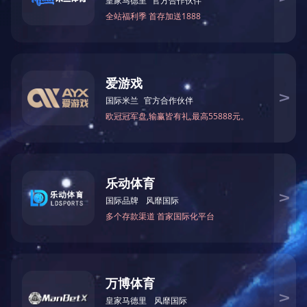
行业应用
解决方案
服务支持
新闻资讯
kaiyun开云（中国）一站式服务官网
关于我们
Copyright © 2022 kaiyun开云官网 版权所有.
苏ICP备16054252号-4.
苏公网安备 32011402010445号
隐私政策
|
法律声明
友情链接：
开云体(中国)官方网站
|
开云手机登录界面
|
华体会官方端网站登录入口
|