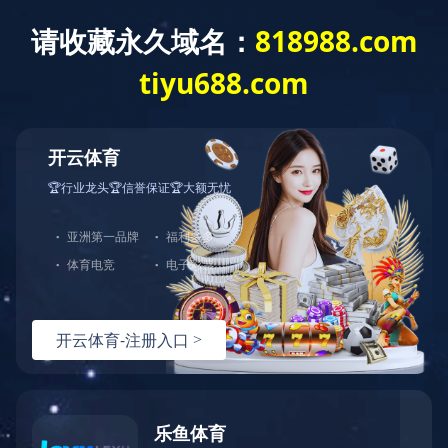
船舶维护
泛建设领域全覆盖
行业应用
船舶维护
厂房内部安装
厂房日常维护
钢结构厂房建造
船舶维护