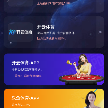
众能联合定期举行有助于增进团队交流，帮助员工成长的