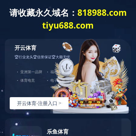
关于我们
一站式工程机械租赁服务提供商
关于我们
关于众能
管理团队
董事长寄语
员工风采
员工成长晋级